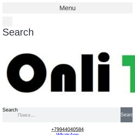
Menu
Search
Search
Searc
+79944040584
WhatsApp