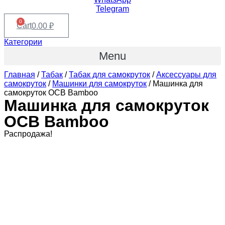
Telegram
0
Cart
0.00
₽
Категории
Menu
Главная
/
Табак
/
Табак для самокруток
/
Аксессуары для
самокруток
/
Машинки для самокруток
/ Машинка для
самокруток OCB Bamboo
Машинка для самокруток
OCB Bamboo
Распродажа!