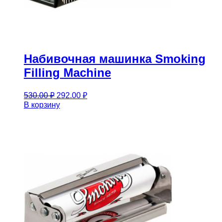
Набивочная машинка Smoking
Filling Machine
Первоначальная
Текущая
530.00
₽
292.00
₽
цена
цена:
В корзину
составляла
292.00 ₽.
530.00 ₽.