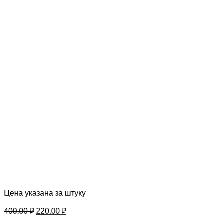
Цена указана за штуку
Первоначальная
Текущая
400.00
₽
220.00
₽
цена
цена: