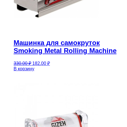
Машинка для самокруток
Smoking Metal Rolling Machine
Первоначальная
Текущая
330.00
₽
182.00
₽
цена
цена:
В корзину
составляла
182.00 ₽.
330.00 ₽.