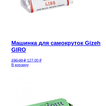
Машинка для самокруток Gizeh
GIRO
Первоначальная
Текущая
230.00
₽
127.00
₽
цена
цена:
В корзину
составляла
127.00 ₽.
230.00 ₽.