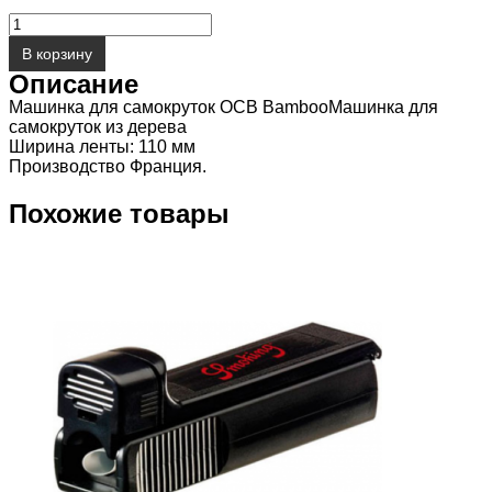
составляла
Количество
220.00 ₽.
товара
400.00 ₽.
В корзину
Машинка
Описание
для
самокруток
Машинка для самокруток OCB BambooМашинка для
OCB
самокруток из дерева
Bamboo
Ширина ленты: 110 мм
Производство Франция.
Похожие товары