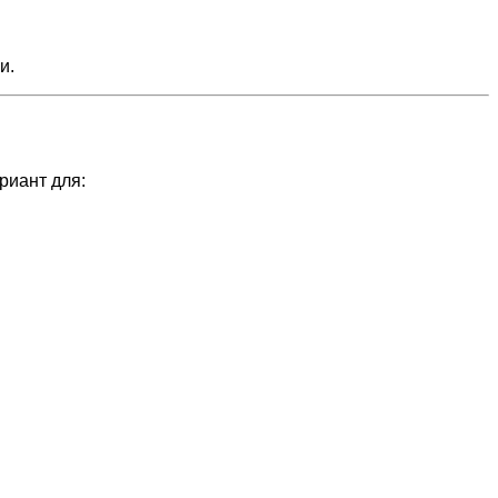
и.
риант для: