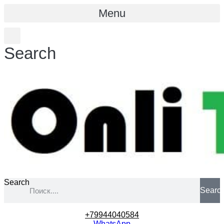
Menu
Search
Search
Searc
+79944040584
WhatsApp