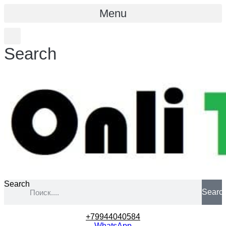
Menu
Search
Search
Searc
+79944040584
WhatsApp