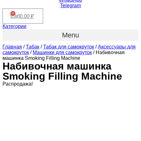
Telegram
0
Cart
0.00
₽
Категории
Menu
Главная
/
Табак
/
Табак для самокруток
/
Аксессуары для
самокруток
/
Машинки для самокруток
/ Набивочная
машинка Smoking Filling Machine
Набивочная машинка
Smoking Filling Machine
Распродажа!