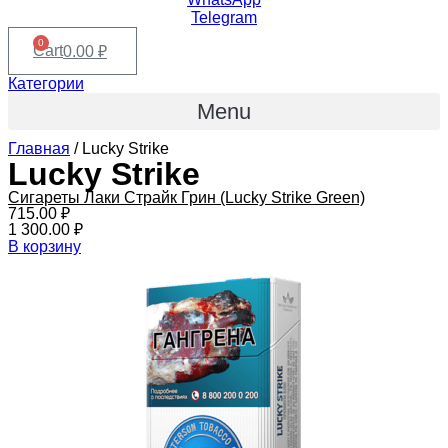
Telegram
0
Cart
0.00
₽
Категории
Menu
Главная
/ Lucky Strike
Lucky Strike
Сигареты Лаки Страйк Грин (Lucky Strike Green)
715.00
₽
1 300.00
₽
В корзину