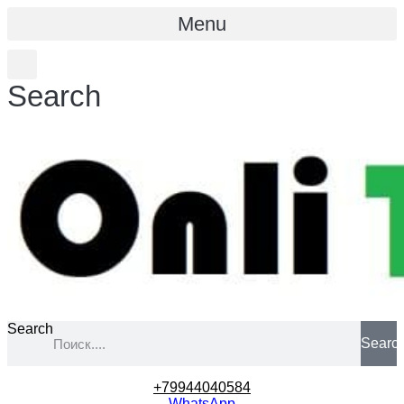
Menu
Search
Search
Searc
+79944040584
WhatsApp