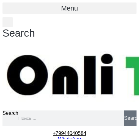
Menu
Search
Search
Searc
+79944040584
WhatsApp