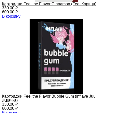
Картриджи Feel the Flavor Cinnamon (Feel Корица)
330.00
₽
600.00
₽
В корзину
Картриджи Feel the Flavor Bubble Gum (Inflave Juul
Жвачка)
330.00
₽
600.00
₽
В корзину