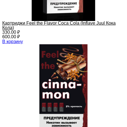
Картриджи Feel the Flavor Coca Cola (Inflave Juul Кока
Кола)
330.00
₽
600.00
₽
В корзину