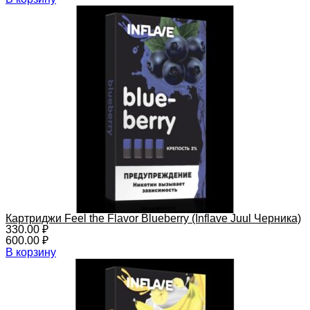
Картриджи Feel the Flavor Blueberry (Inflave Juul Черника)
330.00
₽
600.00
₽
В корзину