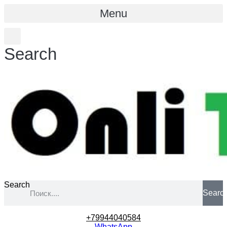
Menu
Search
Search
Searc
+79944040584
WhatsApp