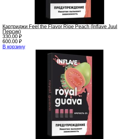
Картриджи Feel the Flavor Ripe Peach (Inflave Juul
Персик)
330.00
₽
600.00
₽
В корзину