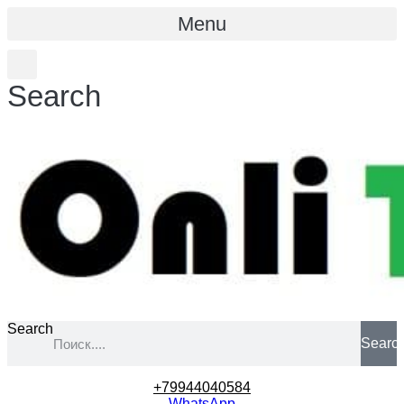
Menu
Search
Search
Searc
+79944040584
WhatsApp