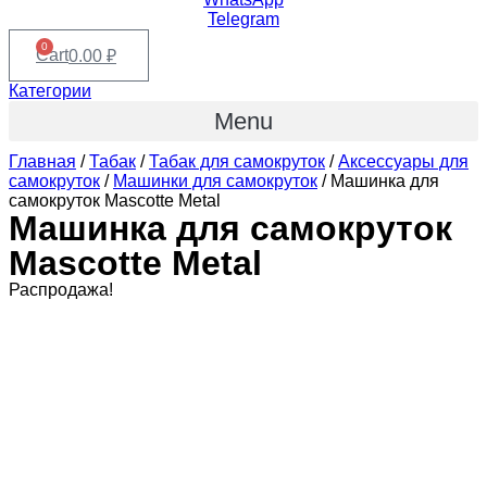
Telegram
0
Cart
0.00
₽
Категории
Menu
Главная
/
Табак
/
Табак для самокруток
/
Аксессуары для
самокруток
/
Машинки для самокруток
/ Машинка для
самокруток Mascotte Metal
Машинка для самокруток
Mascotte Metal
Распродажа!