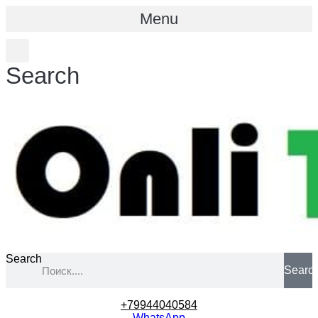
Menu
Search
Search
Searc
+79944040584
WhatsApp