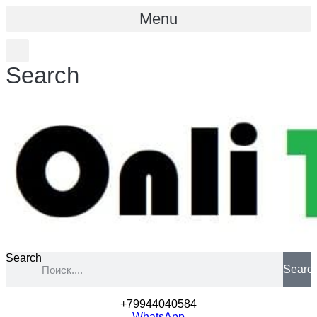
Menu
Search
Search
Searc
+79944040584
WhatsApp