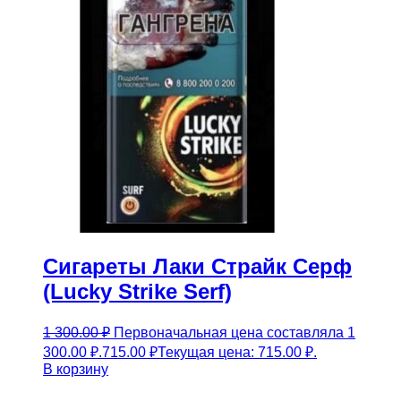
Сигареты Лаки Страйк Серф
(Lucky Strike Serf)
1 300.00
₽
Первоначальная цена составляла 1
300.00 ₽.
715.00
₽
Текущая цена: 715.00 ₽.
В корзину