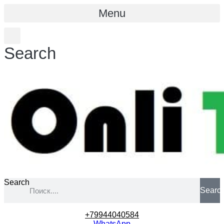
Menu
Search
Search
Searc
+79944040584
WhatsApp