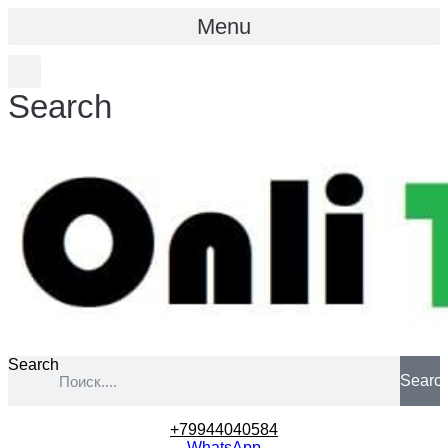
Menu
Search
Search
Searc
+79944040584
WhatsApp