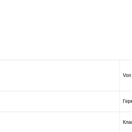
Von
Гер
Кла