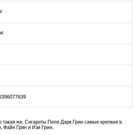
мг
мг
6396077639
о такая же. Сигареты Пепе Дарк Грин самые крепкие в
, Файн Грин и Изи Грин.