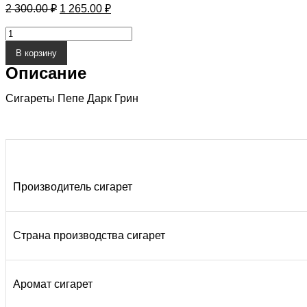
Первоначальная
Текущая
2 300.00
₽
1 265.00
₽
цена
цена:
составляла
1
Количество
2
товара
265.00 ₽.
В корзину
Сигареты
300.00 ₽.
Пепе
Описание
Дарк
Грин
Сигареты Пепе Дарк Грин
(Pepe
Dark
Green)
Производитель сигарет
Страна производства сигарет
Аромат сигарет