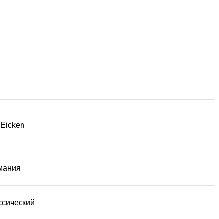
 Eicken
мания
ссический