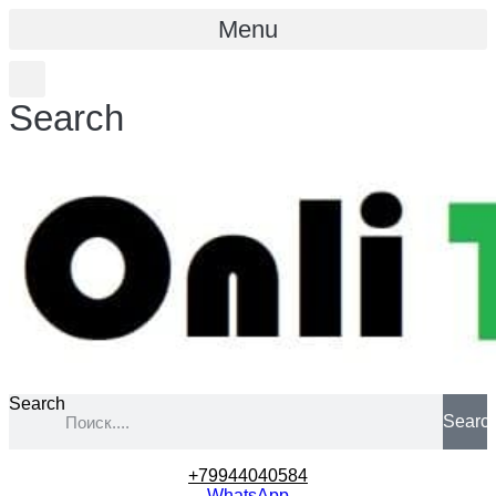
Menu
Search
Search
Searc
+79944040584
WhatsApp