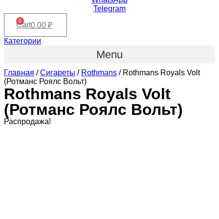
Telegram
0
Cart
0.00
₽
Категории
Menu
Главная
/
Сигареты
/
Rothmans
/ Rothmans Royals Volt
(Ротманс Роялс Вольт)
Rothmans Royals Volt
(Ротманс Роялс Вольт)
Распродажа!