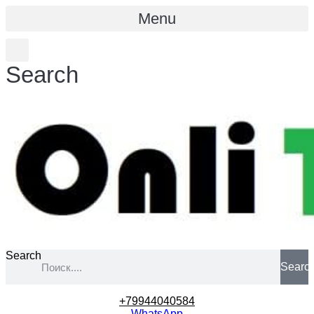
Menu
Search
Search
Searc
+79944040584
WhatsApp