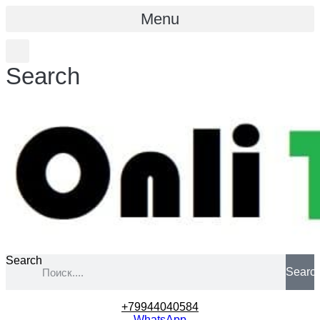
Menu
Search
Search
Searc
+79944040584
WhatsApp