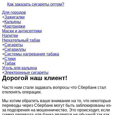
Как заказать сигареты оптом?
Для городов
+
Зажигалки
+
Кальяны
+
Картриджи
Маски и антисептики
Напитки
Нюхательный табак
+
Сигареты
+
Сигариллы
+
Системы нагревания табака
+
Стики
+
Табак
Уголь для кальяна
+
Электронные сигареты
Дорогой наш клиент!
Часто нам стали задавать вопросы что Сбербанк стал
отклонять операции.
Мы хотим обратить ваше внимание на то, что некоторые
переводы через Сбербанк могут быть заблокированы из-
за подозрения на мошенничество. Это происходит, если
сумма перевода для банка является не обычной так как