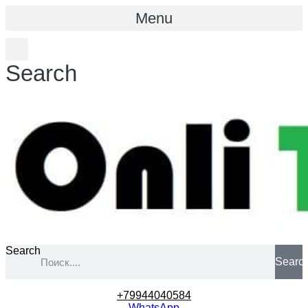
Menu
Search
Search
Searc
+79944040584
WhatsApp