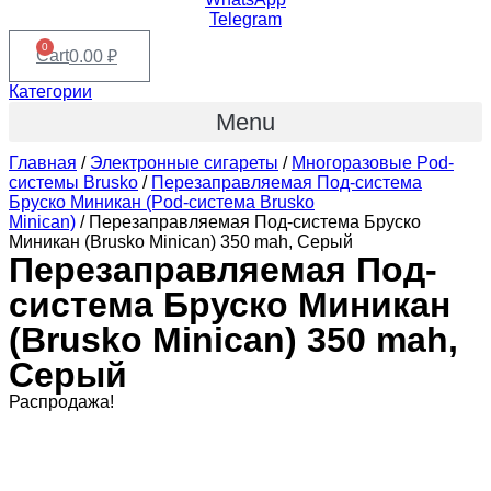
Telegram
0
Cart
0.00
₽
Категории
Menu
Главная
/
Электронные сигареты
/
Многоразовые Pod-
системы Brusko
/
Перезаправляемая Под-система
Бруско Миникан (Pod-система Brusko
Minican)
/ Перезаправляемая Под-система Бруско
Миникан (Brusko Minican) 350 mah, Серый
Перезаправляемая Под-
система Бруско Миникан
(Brusko Minican) 350 mah,
Серый
Распродажа!