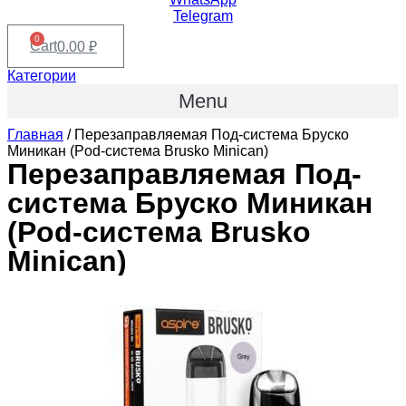
Telegram
0
Cart
0.00
₽
Категории
Menu
Главная
/ Перезаправляемая Под-система Бруско
Миникан (Pod-система Brusko Minican)
Перезаправляемая Под-
система Бруско Миникан
(Pod-система Brusko
Minican)