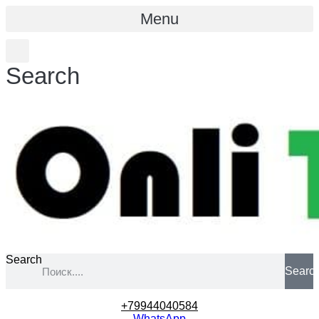
Menu
Search
Search
Searc
+79944040584
WhatsApp