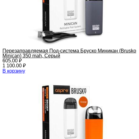
Перезаправляемая Под-система Бруско Миникан (Brusko
Minican) 350 mah, Серый
605.00
₽
1 100.00
₽
В корзину