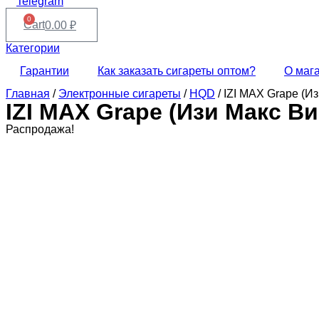
Telegram
0
Cart
0.00
₽
Категории
Гарантии
Как заказать сигареты оптом?
О маг
Главная
/
Электронные сигареты
/
HQD
/ IZI MAX Grape (И
IZI MAX Grape (Изи Макс В
Распродажа!