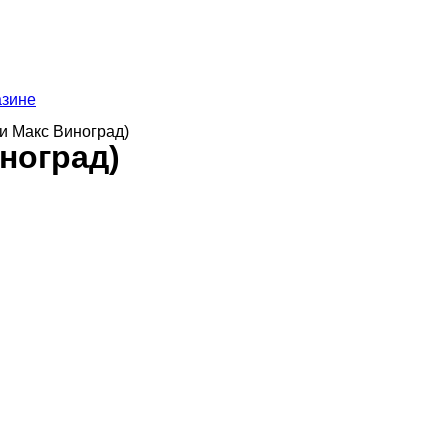
азине
зи Макс Виноград)
иноград)