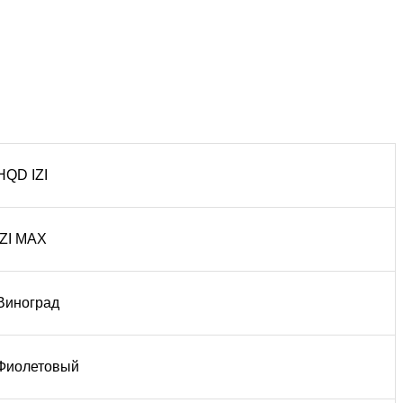
HQD IZI
IZI MAX
Виноград
Фиолетовый