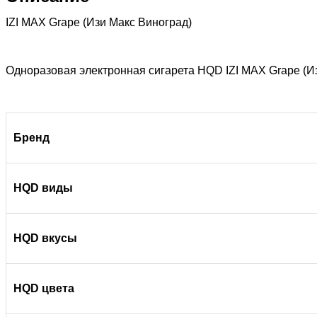
IZI MAX Grape (Изи Макс Виноград)
Одноразовая электронная сигарета HQD IZI MAX Grape (Из
Бренд
HQD виды
HQD вкусы
HQD цвета