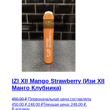
IZI XII Mango Strawberry (Изи XII
Манго Клубника)
450.00
₽
Первоначальная цена составляла
450.00 ₽.
248.00
₽
Текущая цена: 248.00 ₽.
В корзину