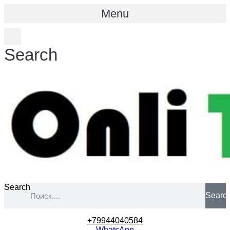
Menu
Search
Search
Searc
+79944040584
WhatsApp