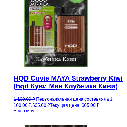
HQD Cuvie MAYA Strawberry Kiwi
(hqd Куви Мая Клубника Киви)
1 100.00
₽
Первоначальная цена составляла 1
100.00 ₽.
605.00
₽
Текущая цена: 605.00 ₽.
В корзину