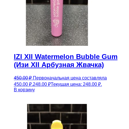
IZI XII Watermelon Bubble Gum
(Изи XII Арбузная Жвачка)
450.00
₽
Первоначальная цена составляла
450.00 ₽.
248.00
₽
Текущая цена: 248.00 ₽.
В корзину