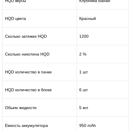
HQD вкусы
Клубника Банан
HQD цвета
Красный
Сколько затяжек HQD
1200
Сколько никотина HQD
2 %
HQD количество в пачке
1 шт
HQD количество в блоке
6 шт
Обьем жидкости
5 мл
Емкость аккумулятора
950 mAh