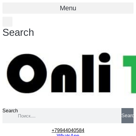
Menu
Search
Search
Searc
+79944040584
WhatsApp