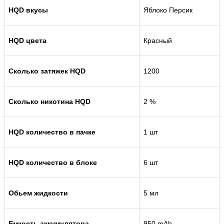
HQD вкусы
Яблоко Персик
HQD цвета
Красный
Сколько затяжек HQD
1200
Сколько никотина HQD
2 %
HQD количество в пачке
1 шт
HQD количество в блоке
6 шт
Обьем жидкости
5 мл
Емкость аккумулятора
950 mAh