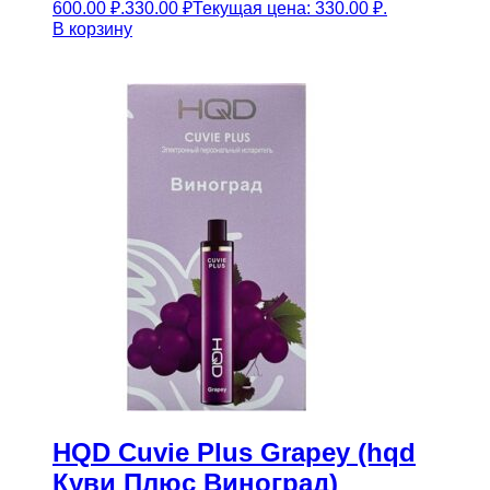
600.00 ₽.
330.00
₽
Текущая цена: 330.00 ₽.
В корзину
HQD Cuvie Plus Grapey (hqd
Куви Плюс Виноград)