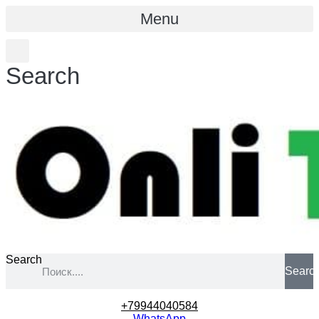
Menu
Search
Search
Searc
+79944040584
WhatsApp