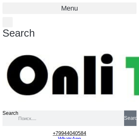
Menu
Search
Search
Searc
+79944040584
WhatsApp