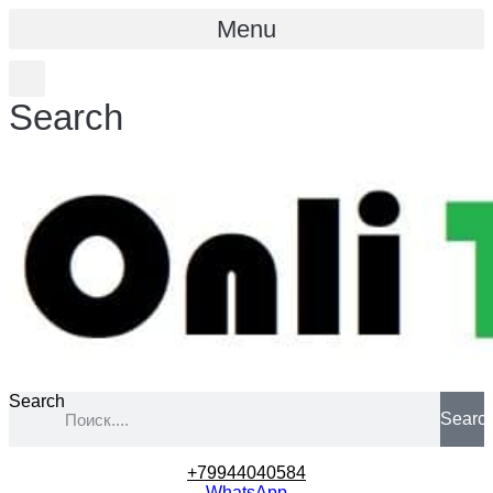
Menu
Search
Search
Searc
+79944040584
WhatsApp