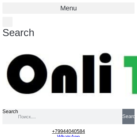
Menu
Search
Search
Searc
+79944040584
WhatsApp