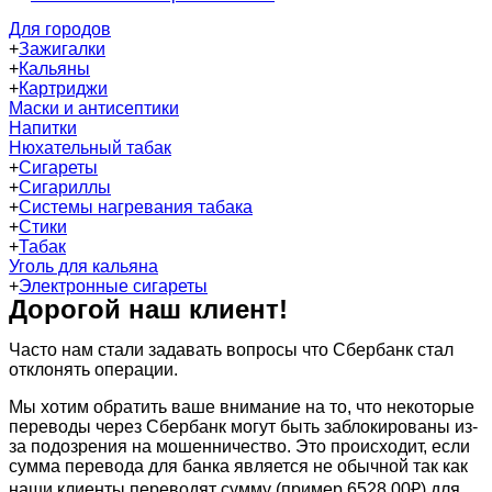
Для городов
+
Зажигалки
+
Кальяны
+
Картриджи
Маски и антисептики
Напитки
Нюхательный табак
+
Сигареты
+
Сигариллы
+
Системы нагревания табака
+
Стики
+
Табак
Уголь для кальяна
+
Электронные сигареты
Дорогой наш клиент!
Часто нам стали задавать вопросы что Сбербанк стал
отклонять операции.
Мы хотим обратить ваше внимание на то, что некоторые
переводы через Сбербанк могут быть заблокированы из-
за подозрения на мошенничество. Это происходит, если
сумма перевода для банка является не обычной так как
наши клиенты переводят сумму (пример 6528.00₽) для