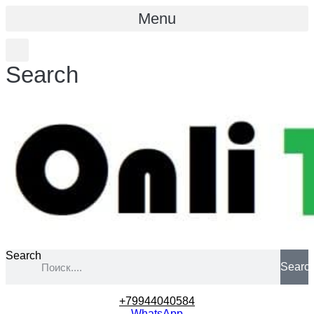
Menu
Search
Search
Searc
+79944040584
WhatsApp