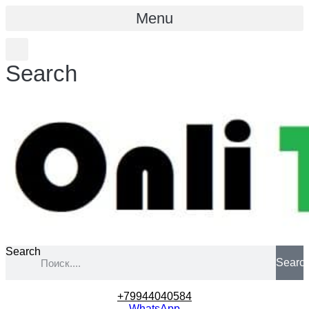
Menu
Search
Search
Searc
+79944040584
WhatsApp