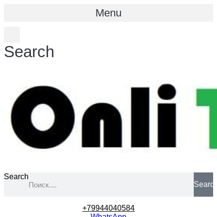
Menu
Search
Search
Searc
+79944040584
WhatsApp