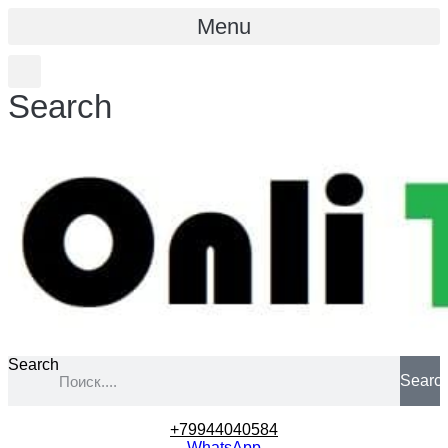
Menu
Search
Search
Searc
+79944040584
WhatsApp