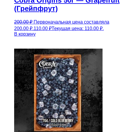
Cobra Origins 50г — Grapefruit
(Грейпфрут)
200.00
₽
Первоначальная цена составляла
200.00 ₽.
110.00
₽
Текущая цена: 110.00 ₽.
В корзину