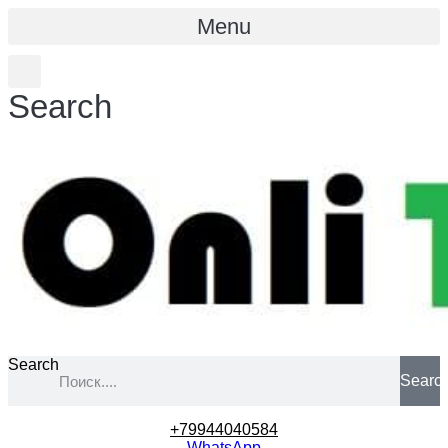
Menu
Search
Search
Searc
+79944040584
WhatsApp