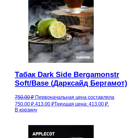
Табак Dark Side Bergamonstr
Soft/Base (Дарксайд Бергамот)
750.00
₽
Первоначальная цена составляла
750.00 ₽.
413.00
₽
Текущая цена: 413.00 ₽.
В корзину