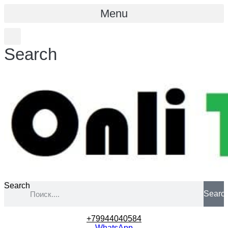
Menu
Search
Search
Searc
+79944040584
WhatsApp