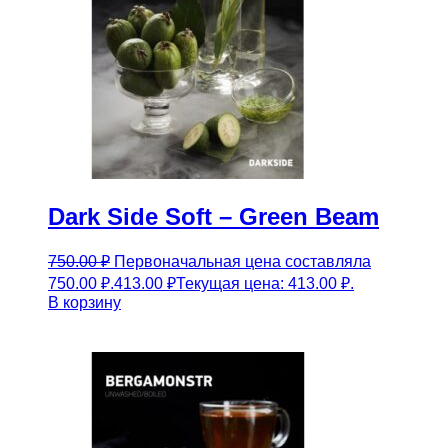
Dark Side Soft – Green Beam
750.00
₽
Первоначальная цена составляла
750.00 ₽.
413.00
₽
Текущая цена: 413.00 ₽.
В корзину