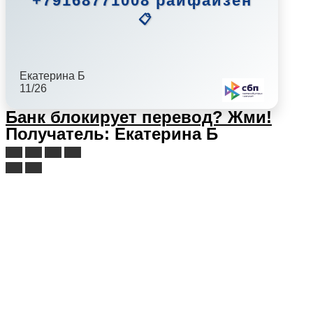
+79168771008 райфайзен
📋
Екатерина Б
11/26
Банк блокирует перевод?
Жми!
Получатель: Екатерина Б