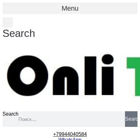
Menu
Search
Search
Searc
+79944040584
WhatsApp