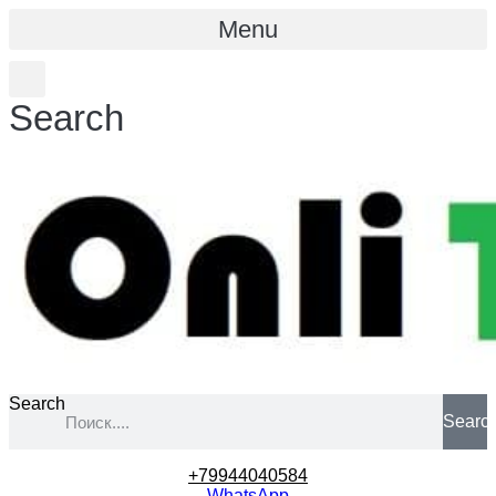
Menu
Search
Search
Searc
+79944040584
WhatsApp