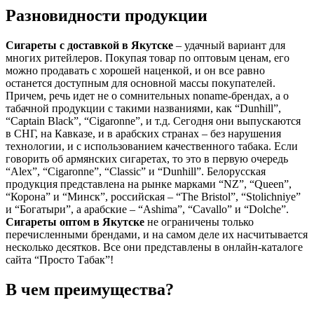
Разновидности продукции
Сигареты с доставкой в
Якутске
– удачный вариант для
многих ритейлеров. Покупая товар по оптовым ценам, его
можно продавать с хорошей наценкой, и он все равно
останется доступным для основной массы покупателей.
Причем, речь идет не о сомнительных noname-брендах, а о
табачной продукции с такими названиями, как “Dunhill”,
“Captain Black”, “Cigaronne”, и т.д. Сегодня они выпускаются
в СНГ, на Кавказе, и в арабских странах – без нарушения
технологии, и с использованием качественного табака. Если
говорить об армянских сигаретах, то это в первую очередь
“Alex”, “Cigaronne”, “Classic” и “Dunhill”. Белорусская
продукция представлена на рынке марками “NZ”, “Queen”,
“Корона” и “Минск”, российская – “The Bristol”, “Stolichniye”
и “Богатыри”, а арабские – “Ashima”, “Cavallo” и “Dolche”.
Сигареты оптом в
Якутске
не ограничены только
перечисленными брендами, и на самом деле их насчитывается
несколько десятков. Все они представлены в онлайн-каталоге
сайта “Просто Табак”!
В чем преимущества?