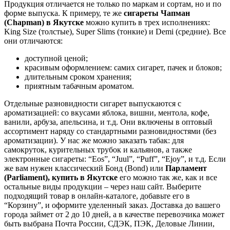
Продукция отличается не только по маркам и сортам, но и по
форме выпуска. К примеру, те же
сигареты Чапман
(Chapman) в
Якутске
можно купить в трех исполнениях:
King Size (толстые), Super Slims (тонкие) и Demi (средние). Все
они отличаются:
доступной ценой;
красивым оформлением: самих сигарет, пачек и блоков;
длительным сроком хранения;
приятным табачным ароматом.
Отдельные разновидности сигарет выпускаются с
ароматизацией: со вкусами яблока, вишни, ментола, кофе,
ванили, арбуза, апельсина, и т.д. Они включены в оптовый
ассортимент наряду со стандартными разновидностями (без
ароматизации). У нас же можно заказать табак: для
самокруток, курительных трубок и кальянов, а также
электронные сигареты: “Eos”, “Juul”, “Puff”, “Ejoy”, и т.д. Если
же вам нужен классический Бонд (Bond) или
Парламент
(Parliament), купить в
Якутске
его можно так же, как и все
остальные виды продукции – через наш сайт. Выберите
подходящий товар в онлайн-каталоге, добавьте его в
“Корзину”, и оформите уделенный заказ. Доставка до вашего
города займет от 2 до 10 дней, а в качестве перевозчика может
быть выбрана Почта России, СДЭК, ПЭК, Деловые Линии,