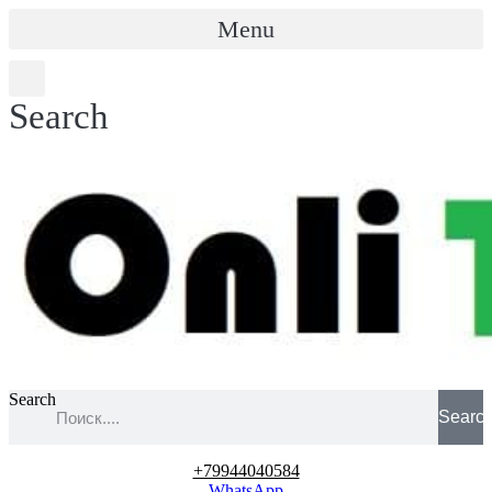
Menu
Search
Search
Searc
+79944040584
WhatsApp