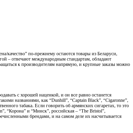
на/качество” по-прежнему остаются товары из Беларуси,
угой – отвечают международным стандартам, обладают
бращаться к производителям напрямую, и крупные заказы можно
давать с хорошей наценкой, и он все равно останется
ими названиями, как “Dunhill”, “Captain Black”, “Cigaronne”,
твенного табака. Если говорить об армянских сигаретах, то это
”, “Корона” и “Минск”, российская – “The Bristol”,
речисленными брендами, и на самом деле их насчитывается