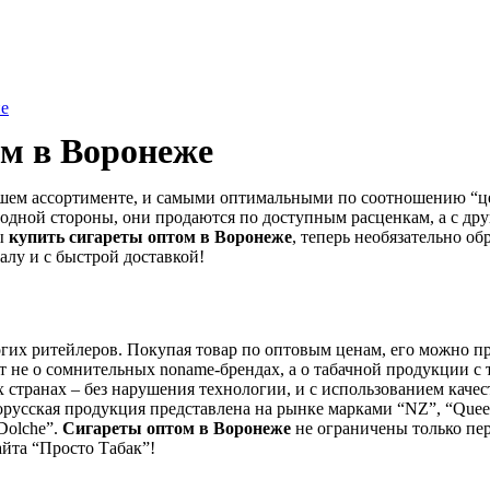
не
ом в
Воронеже
йшем ассортименте, и самыми оптимальными по соотношению “це
одной стороны, они продаются по доступным расценкам, а с др
ы
купить сигареты оптом в
Воронеже
, теперь необязательно о
алу и с быстрой доставкой!
гих ритейлеров. Покупая товар по оптовым ценам, его можно про
не о сомнительных noname-брендах, а о табачной продукции с так
х странах – без нарушения технологии, и с использованием качес
Белорусская продукция представлена на рынке марками “NZ”, “Queen
“Dolche”.
Сигареты оптом в
Воронеже
не ограничены только пе
айта “Просто Табак”!