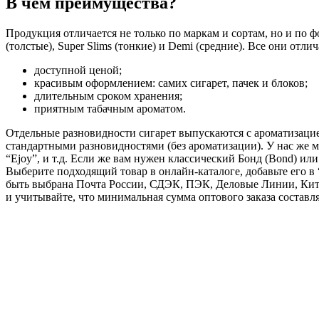
В чем преимущества?
Продукция отличается не только по маркам и сортам, но и по ф
(толстые), Super Slims (тонкие) и Demi (средние). Все они отли
доступной ценой;
красивым оформлением: самих сигарет, пачек и блоков;
длительным сроком хранения;
приятным табачным ароматом.
Отдельные разновидности сигарет выпускаются с ароматизацией:
стандартными разновидностями (без ароматизации). У нас же мож
“Ejoy”, и т.д. Если же вам нужен классический Бонд (Bond) ил
Выберите подходящий товар в онлайн-каталоге, добавьте его в 
быть выбрана Почта России, СДЭК, ПЭК, Деловые Линии, Кит,
и учитывайте, что минимальная сумма оптового заказа составля