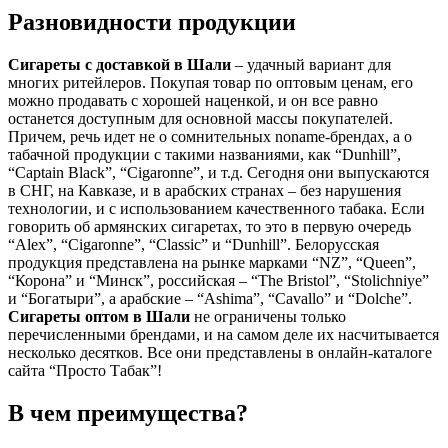
Разновидности продукции
Сигареты с доставкой в
Шали
– удачный вариант для
многих ритейлеров. Покупая товар по оптовым ценам, его
можно продавать с хорошей наценкой, и он все равно
останется доступным для основной массы покупателей.
Причем, речь идет не о сомнительных noname-брендах, а о
табачной продукции с такими названиями, как “Dunhill”,
“Captain Black”, “Cigaronne”, и т.д. Сегодня они выпускаются
в СНГ, на Кавказе, и в арабских странах – без нарушения
технологии, и с использованием качественного табака. Если
говорить об армянских сигаретах, то это в первую очередь
“Alex”, “Cigaronne”, “Classic” и “Dunhill”. Белорусская
продукция представлена на рынке марками “NZ”, “Queen”,
“Корона” и “Минск”, российская – “The Bristol”, “Stolichniye”
и “Богатыри”, а арабские – “Ashima”, “Cavallo” и “Dolche”.
Сигареты оптом в
Шали
не ограничены только
перечисленными брендами, и на самом деле их насчитывается
несколько десятков. Все они представлены в онлайн-каталоге
сайта “Просто Табак”!
В чем преимущества?