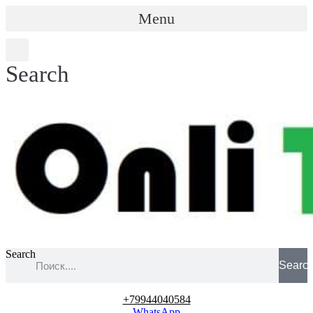
Menu
Search
Search
Searc
+79944040584
WhatsApp