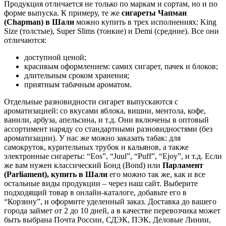
Продукция отличается не только по маркам и сортам, но и по
форме выпуска. К примеру, те же
сигареты Чапман
(Chapman) в
Шали
можно купить в трех исполнениях: King
Size (толстые), Super Slims (тонкие) и Demi (средние). Все они
отличаются:
доступной ценой;
красивым оформлением: самих сигарет, пачек и блоков;
длительным сроком хранения;
приятным табачным ароматом.
Отдельные разновидности сигарет выпускаются с
ароматизацией: со вкусами яблока, вишни, ментола, кофе,
ванили, арбуза, апельсина, и т.д. Они включены в оптовый
ассортимент наряду со стандартными разновидностями (без
ароматизации). У нас же можно заказать табак: для
самокруток, курительных трубок и кальянов, а также
электронные сигареты: “Eos”, “Juul”, “Puff”, “Ejoy”, и т.д. Если
же вам нужен классический Бонд (Bond) или
Парламент
(Parliament), купить в
Шали
его можно так же, как и все
остальные виды продукции – через наш сайт. Выберите
подходящий товар в онлайн-каталоге, добавьте его в
“Корзину”, и оформите уделенный заказ. Доставка до вашего
города займет от 2 до 10 дней, а в качестве перевозчика может
быть выбрана Почта России, СДЭК, ПЭК, Деловые Линии,