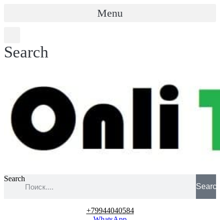
Menu
Search
Search
Searc
+79944040584
WhatsApp