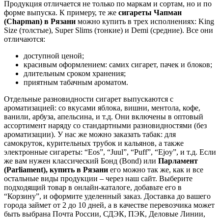
Продукция отличается не только по маркам и сортам, но и по
форме выпуска. К примеру, те же
сигареты Чапман
(Chapman) в
Рязани
можно купить в трех исполнениях: King
Size (толстые), Super Slims (тонкие) и Demi (средние). Все они
отличаются:
доступной ценой;
красивым оформлением: самих сигарет, пачек и блоков;
длительным сроком хранения;
приятным табачным ароматом.
Отдельные разновидности сигарет выпускаются с
ароматизацией: со вкусами яблока, вишни, ментола, кофе,
ванили, арбуза, апельсина, и т.д. Они включены в оптовый
ассортимент наряду со стандартными разновидностями (без
ароматизации). У нас же можно заказать табак: для
самокруток, курительных трубок и кальянов, а также
электронные сигареты: “Eos”, “Juul”, “Puff”, “Ejoy”, и т.д. Если
же вам нужен классический Бонд (Bond) или
Парламент
(Parliament), купить в
Рязани
его можно так же, как и все
остальные виды продукции – через наш сайт. Выберите
подходящий товар в онлайн-каталоге, добавьте его в
“Корзину”, и оформите уделенный заказ. Доставка до вашего
города займет от 2 до 10 дней, а в качестве перевозчика может
быть выбрана Почта России, СДЭК, ПЭК, Деловые Линии,