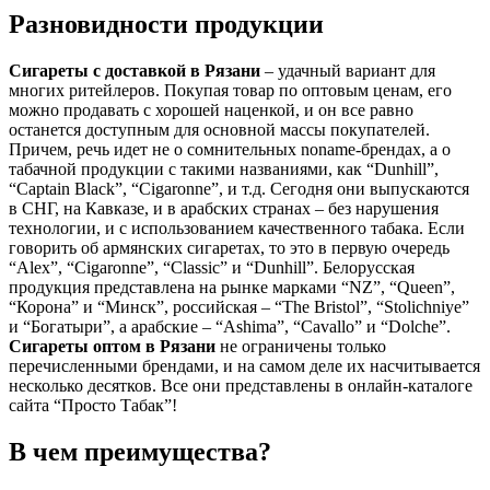
Разновидности продукции
Сигареты с доставкой в
Рязани
– удачный вариант для
многих ритейлеров. Покупая товар по оптовым ценам, его
можно продавать с хорошей наценкой, и он все равно
останется доступным для основной массы покупателей.
Причем, речь идет не о сомнительных noname-брендах, а о
табачной продукции с такими названиями, как “Dunhill”,
“Captain Black”, “Cigaronne”, и т.д. Сегодня они выпускаются
в СНГ, на Кавказе, и в арабских странах – без нарушения
технологии, и с использованием качественного табака. Если
говорить об армянских сигаретах, то это в первую очередь
“Alex”, “Cigaronne”, “Classic” и “Dunhill”. Белорусская
продукция представлена на рынке марками “NZ”, “Queen”,
“Корона” и “Минск”, российская – “The Bristol”, “Stolichniye”
и “Богатыри”, а арабские – “Ashima”, “Cavallo” и “Dolche”.
Сигареты оптом в
Рязани
не ограничены только
перечисленными брендами, и на самом деле их насчитывается
несколько десятков. Все они представлены в онлайн-каталоге
сайта “Просто Табак”!
В чем преимущества?