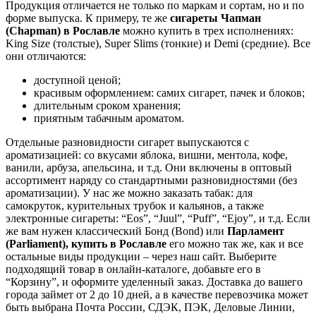
Продукция отличается не только по маркам и сортам, но и по
форме выпуска. К примеру, те же
сигареты Чапман
(Chapman) в
Рославле
можно купить в трех исполнениях:
King Size (толстые), Super Slims (тонкие) и Demi (средние). Все
они отличаются:
доступной ценой;
красивым оформлением: самих сигарет, пачек и блоков;
длительным сроком хранения;
приятным табачным ароматом.
Отдельные разновидности сигарет выпускаются с
ароматизацией: со вкусами яблока, вишни, ментола, кофе,
ванили, арбуза, апельсина, и т.д. Они включены в оптовый
ассортимент наряду со стандартными разновидностями (без
ароматизации). У нас же можно заказать табак: для
самокруток, курительных трубок и кальянов, а также
электронные сигареты: “Eos”, “Juul”, “Puff”, “Ejoy”, и т.д. Если
же вам нужен классический Бонд (Bond) или
Парламент
(Parliament), купить в
Рославле
его можно так же, как и все
остальные виды продукции – через наш сайт. Выберите
подходящий товар в онлайн-каталоге, добавьте его в
“Корзину”, и оформите уделенный заказ. Доставка до вашего
города займет от 2 до 10 дней, а в качестве перевозчика может
быть выбрана Почта России, СДЭК, ПЭК, Деловые Линии,