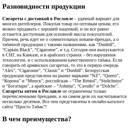
Разновидности продукции
Сигареты с доставкой в
Рославле
– удачный вариант для
многих ритейлеров. Покупая товар по оптовым ценам, его
можно продавать с хорошей наценкой, и он все равно
останется доступным для основной массы покупателей.
Причем, речь идет не о сомнительных noname-брендах, а о
табачной продукции с такими названиями, как “Dunhill”,
“Captain Black”, “Cigaronne”, и т.д. Сегодня они выпускаются
в СНГ, на Кавказе, и в арабских странах – без нарушения
технологии, и с использованием качественного табака. Если
говорить об армянских сигаретах, то это в первую очередь
“Alex”, “Cigaronne”, “Classic” и “Dunhill”. Белорусская
продукция представлена на рынке марками “NZ”, “Queen”,
“Корона” и “Минск”, российская – “The Bristol”, “Stolichniye”
и “Богатыри”, а арабские – “Ashima”, “Cavallo” и “Dolche”.
Сигареты оптом в
Рославле
не ограничены только
перечисленными брендами, и на самом деле их насчитывается
несколько десятков. Все они представлены в онлайн-каталоге
сайта “Просто Табак”!
В чем преимущества?