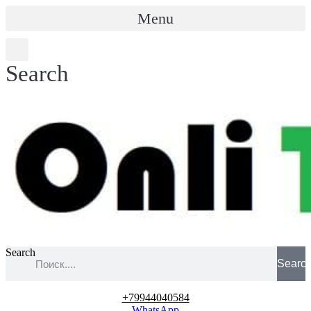
Menu
Search
Search
Searc
+79944040584
WhatsApp