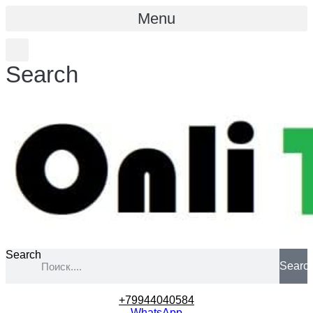
Menu
Search
Search
Searc
+79944040584
WhatsApp