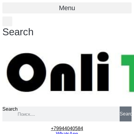
Menu
Search
Search
Searc
+79944040584
WhatsApp