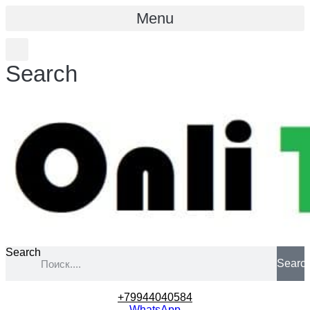
Menu
Search
Search
Searc
+79944040584
WhatsApp