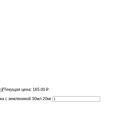
0
₽
Текущая цена: 165.00 ₽.
ка с земляникой 30мл 20мг