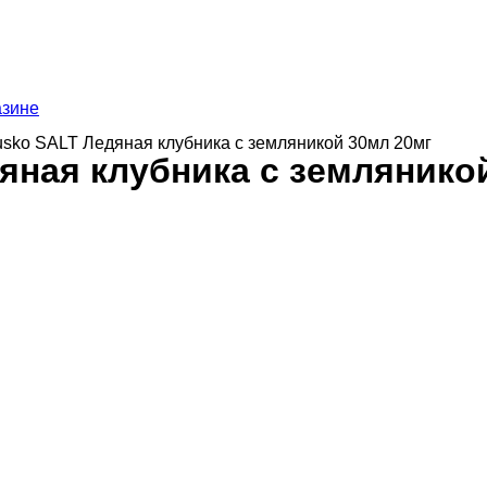
азине
usko SALT Ледяная клубника с земляникой 30мл 20мг
яная клубника с землянико