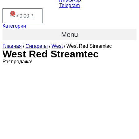
Telegram
0
Cart
0.00
₽
Категории
Menu
Главная
/
Сигареты
/
West
/ West Red Streamtec
West Red Streamtec
Распродажа!