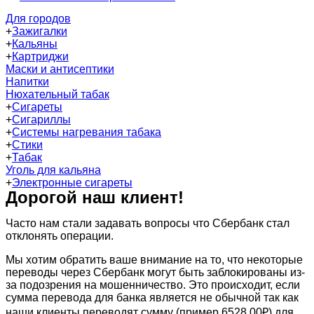
Для городов
+
Зажигалки
+
Кальяны
+
Картриджи
Маски и антисептики
Напитки
Нюхательный табак
+
Сигареты
+
Сигариллы
+
Системы нагревания табака
+
Стики
+
Табак
Уголь для кальяна
+
Электронные сигареты
Дорогой наш клиент!
Часто нам стали задавать вопросы что Сбербанк стал
отклонять операции.
Мы хотим обратить ваше внимание на то, что некоторые
переводы через Сбербанк могут быть заблокированы из-
за подозрения на мошенничество. Это происходит, если
сумма перевода для банка является не обычной так как
наши клиенты переводят сумму (пример 6528.00₽) для