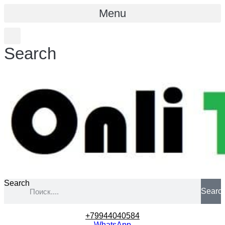
Menu
Search
Search
Searc
+79944040584
WhatsApp