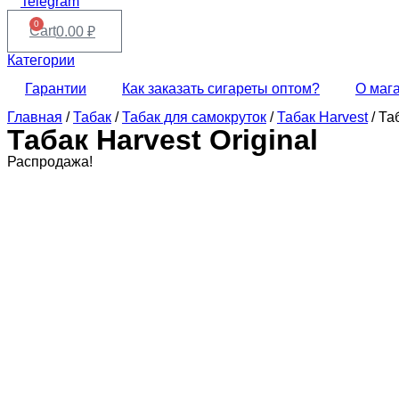
Telegram
0
Cart
0.00
₽
Категории
Гарантии
Как заказать сигареты оптом?
О маг
Главная
/
Табак
/
Табак для самокруток
/
Табак Harvest
/ Та
Табак Harvest Original
Распродажа!