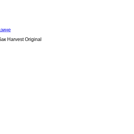
азине
бак Harvest Original