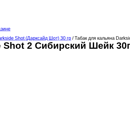
азине
rkside Shot (Дарксайд Шот) 30 гр
/ Табак для кальяна Darks
e Shot 2 Сибирский Шейк 30