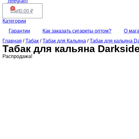
Telegram
0
Cart
0.00
₽
Категории
Гарантии
Как заказать сигареты оптом?
О маг
Главная
/
Табак
/
Табак для Кальяна
/
Табак для кальяна Da
Табак для кальяна Darksid
Распродажа!