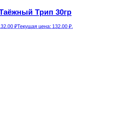
 Таёжный Трип 30гр
132.00
₽
Текущая цена: 132.00 ₽.