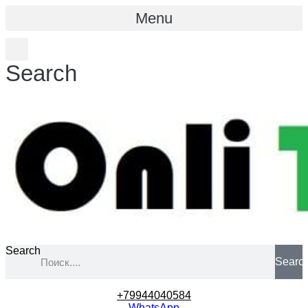
Menu
Search
Search
Searc
+79944040584
WhatsApp