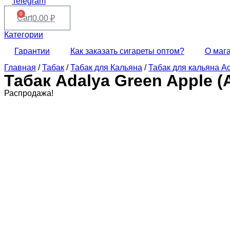
Telegram
0
Cart
0.00
₽
Категории
Гарантии
Как заказать сигареты оптом?
О маг
Главная
/
Табак
/
Табак для Кальяна
/
Табак для кальяна Ad
Табак Adalya Green Apple 
Распродажа!