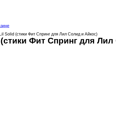
азине
or Lil Solid (стики Фит Спринг для Лил Солид и Айкос)
olid (стики Фит Спринг для Ли