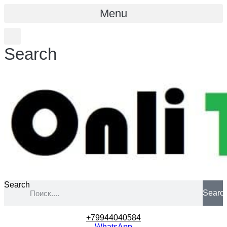
Menu
Search
Search
Searc
+79944040584
WhatsApp