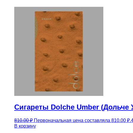
Сигареты Dolche Umber (Дольче 
810.00
₽
Первоначальная цена составляла 810.00 ₽.
В корзину